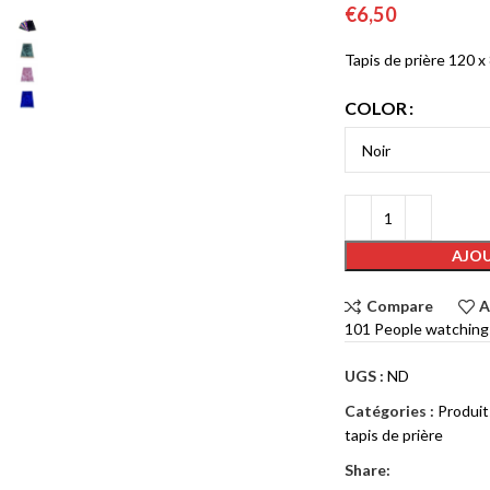
€
6,50
Tapis de prière 120 
COLOR
AJOU
Compare
A
101
People watching
UGS :
ND
Catégories :
Produit
tapis de prière
Share: