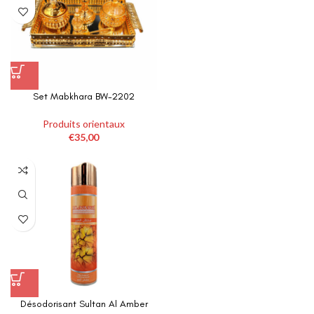
Ce
Set Mabkhara BW-2202
produit
a
Produits orientaux
plusieurs
€
35,00
variations.
Les
options
peuvent
être
choisies
sur
la
page
du
produit
Désodorisant Sultan Al Amber