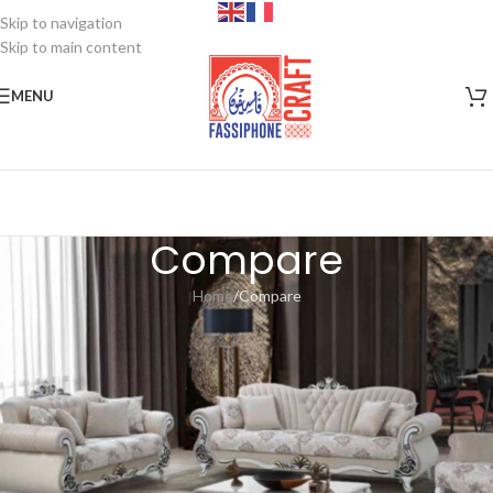
Skip to navigation
Skip to main content
MENU
Compare
Home
Compare
Compare list is empty.
Aucun produit n'a été ajouté à la liste de comparaison. Vous devez