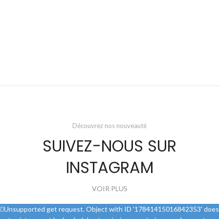
Découvrez nos nouveauté
SUIVEZ-NOUS SUR
INSTAGRAM
VOIR PLUS
Unsupported get request. Object with ID '17841415016842353' does