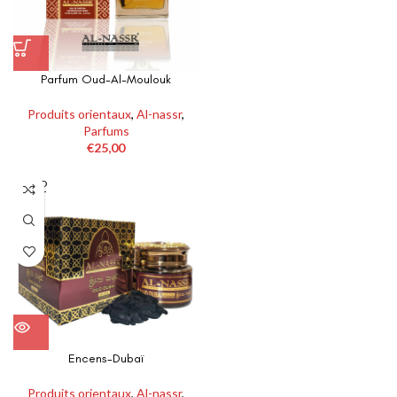
Parfum Oud-Al-Moulouk
Produits orientaux
,
Al-nassr
,
Parfums
€
25,00
SOLD
OUT
Encens-Dubaï
Produits orientaux
,
Al-nassr
,