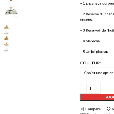
– 1 Encensoir qui per
– 2 Réserve d’Encens
encens.
– 3 Réservoir de l’hui
– 4 Merecha
– 5 Un joli plateau
COULEUR
AJO
Compare
A