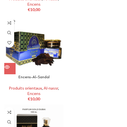
Encens
€
10,00
SOLD
OUT
Encens-Al-Sandal
Produits orientaux
,
Al-nassr
,
Encens
€
10,00