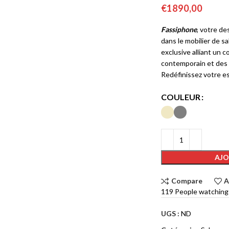
€
1890,00
Fassiphone
, votre de
dans le mobilier de s
exclusive alliant un c
contemporain et des 
Redéfinissez votre es
COULEUR
AJO
Compare
A
119
People watching
UGS :
ND