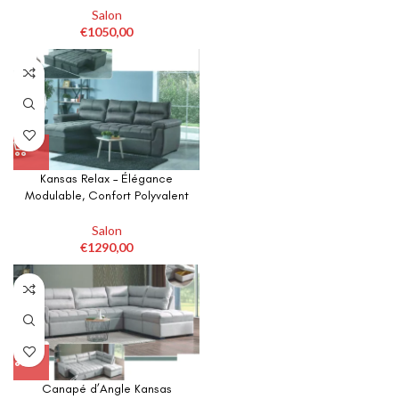
produit
plusieurs
Salon
variations.
€
1050,00
Les
options
peuvent
être
choisies
sur
la
page
Ce
Kansas Relax – Élégance
du
Modulable, Confort Polyvalent
produit
produit
a
plusieurs
Salon
variations.
€
1290,00
Les
options
peuvent
être
choisies
sur
la
page
Ce
Canapé d’Angle Kansas
du