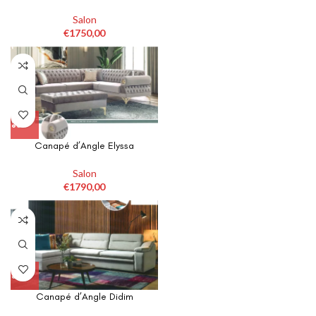
produit
produit
a
Salon
plusieurs
€
1750,00
variations.
Les
options
peuvent
être
choisies
sur
la
Ce
Canapé d’Angle Elyssa
page
produit
du
a
Salon
produit
plusieurs
€
1790,00
variations.
Les
options
peuvent
être
choisies
sur
la
Ce
Canapé d’Angle Didim
page
produit