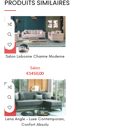
PRODUITS SIMILAIRES
Salon Lisbonne Charme Moderne
Ce
produit
a
Salon
plusieurs
€
1450,00
variations.
Les
options
peuvent
être
choisies
sur
la
Lena Angle – Luxe Contemporain,
Ce
page
produit
Confort Absolu
du
a