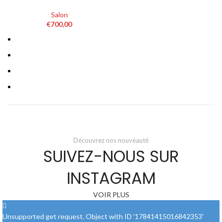
produit
a
plusieurs
Salon
variations.
€
700,00
Les
options
peuvent
être
choisies
sur
la
page
du
produit
Découvrez nos nouveauté
SUIVEZ-NOUS SUR
INSTAGRAM
VOIR PLUS
Unsupported get request. Object with ID '17841415016842353'